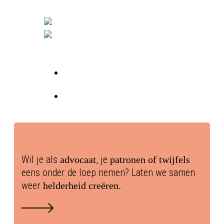
Skip
to
main
content
Menu
Contact
Menu
Wil je als
, je
advocaat
patronen of twijfels
eens onder de loep nemen? Laten we samen
weer
helderheid creëren.